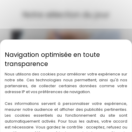
Notre sélection du jour
Nous utilisons des cookies pour améliorer votre expérience sur
notre site. Ces technologies nous permettent, ainsi qu'à nos
partenaires, de collecter certaines données comme votre
adresse IP et vos préférences de navigation.
Ces informations servent à personnaliser votre expérience,
mesurer notre audience et afficher des publicités pertinentes.
Les cookies essentiels au fonctionnement du site sont
automatiquement activés. Pour tous les autres, votre accord
A saisir Trés belle affaire de BAR-RESTAURANT en
est nécessaire. Vous gardez le contrôle : acceptez, refusez ou