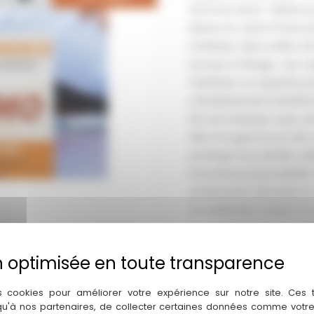
m2.Vous serez séduit pa
bieres en cuivre 9 becs,c
L’intérieur deux salles d
bureau à l’étage . Les c
l’extérieur un superbe 
L’établissement bénéfici
Ilôt de fraicheur avec ai
ville à la gare et en fai
parkings à proximité .Id
investisseurs(possibilit
entièrement sécurisé e
Actuellement ouvert le s
progression par une amp
d’une brasserie du midi
CONSULTER . Cause retra
s cookies pour améliorer votre expérience sur notre site. Ces
 qu'à nos partenaires, de collecter certaines données comme votre