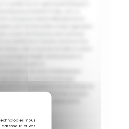
r la qualité de son agencement(tireuse à
limatisations,Chambre froide , etc..) A
e 50 & 25 places,Toilette PMR.Réserves et
uisines sont fonctionnelles et bien agencés.A
patio couvert de 50 places avec barnums.
e à proximité de la récente ouverture d’un
re de jeux ,celui-ci permet de relier le centre
t un passage privilegié. Stationnement et
éal pour un couple ou
é d’acquisition des Murs). Etablissement
t répondant aux normes handicapés.
oir de 17h à 2h du jeudi au samedi. Marge de
litude d’ouverture et de la mise en place
.Cette affaire saura vous séduire.NOUS
ite
 technologies nous
 adresse IP et vos