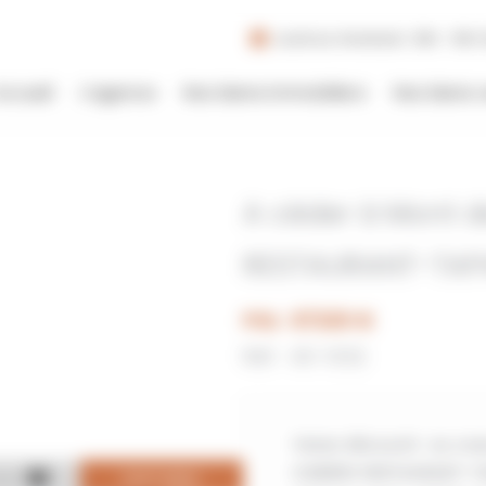
Lundi au Vendredi : 09h - 19h |
Accueil
L’agence
Nos biens immobiliers
Nos biens 
A céder à Mont d
RESTAURANT-TAP
Prix : 97200 €
Réf : 40-1332
Venez découvrir au coeu
à BIERES-RESTAURANT-TA
DE
DISPONIBLE