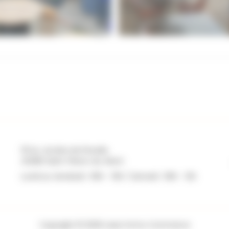
131 Av. du Bois de Pinsolle
40280 Saint-Pierre-du-Mont
Lundi au Vendredi : 09h - 19h / Samedi : 09h - 12h
Copyright © 2026 Laser Immo Commerce