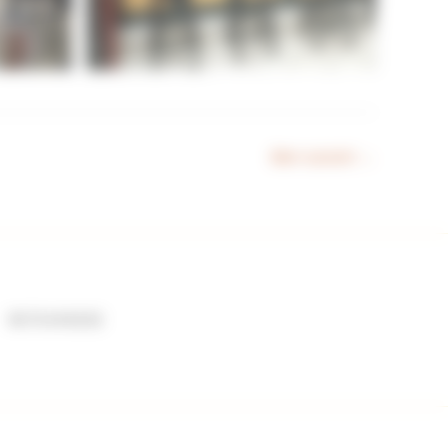
Bien suivant
→
06 73 44 62 62