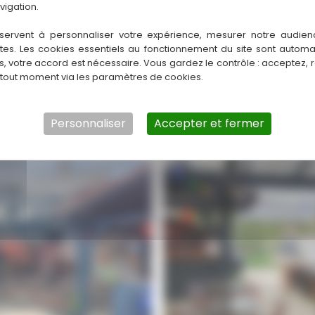
vigation.
servent à personnaliser votre expérience, mesurer notre audien
ntes. Les cookies essentiels au fonctionnement du site sont autom
es, votre accord est nécessaire. Vous gardez le contrôle : acceptez, 
 tout moment via les paramètres de cookies.
ent :
40 – Landes
Région :
Nouvelle-Aquitaine
00
Personnaliser
Accepter et fermer