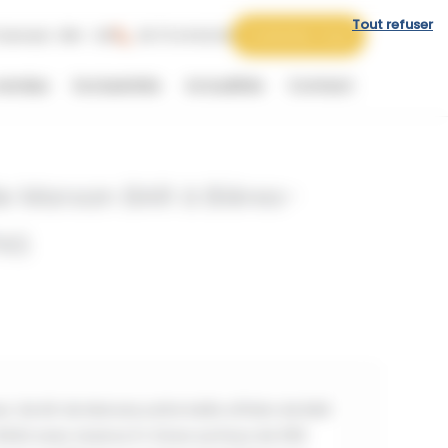
Tout refuser
 Samedi : 09h - 12h
06 73 44 62 62
Contactez-nous
vendus
Exclusivités
Actualités
Contact
e Marsan BAR à Bières-
AS
r de Mt de Marsan,cette belle affaire de BAR
PAS avec Licence IV d’une surface de 300