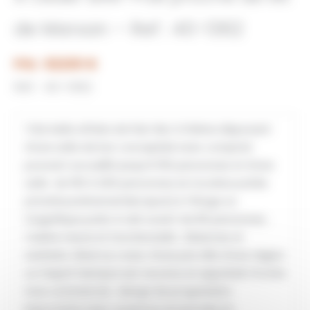
de Marsan – Ref : 40-1362
Prix : 62200 €
Réf : 40-1362
Très belle affaire de Pub-Bar à thème disposant
d’une salle de bar conceptisé avec comptoir
pouvant accueillir jusqu’à 150 personnes et d’une
salle de 150 à 200 personnes en location,soirée
privative,evènementiel,repas).A l’étage un
magnifique patio à ciel ouvert de 80 personnes .
Cuisine neuve et fonctionnelle . Réserves et
sanitaire .Situé au coeur d’une pte ville d’une région
ou l’esprit festayre est reconnu et apprécié. Proche
tous commerces . Marge de progression
importante avec ouverture en journée en