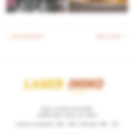
←
Bien précédent
Bien suivant
→
131 Av. du Bois de Pinsolle
40280 Saint-Pierre-du-Mont
Lundi au Vendredi : 09h - 19h / Samedi : 09h - 12h