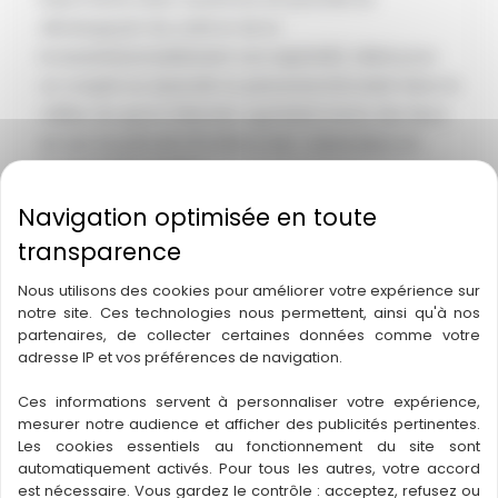
développant du café et de la
brasserie(actuellement non exploité). Idéal pour
un couple ou associé ou personne introduit dans le
millieu du sport.Clientele agréable.Vente des Murs
en sus au prix de 272 000 € HAI . Vente Murs et
Fonds indissociable.
Nous utilisons des cookies pour améliorer votre expérience sur
notre site. Ces technologies nous permettent, ainsi qu'à nos
Ville : HAGETMAU
partenaires, de collecter certaines données comme votre
Département :
40 – Landes
adresse IP et vos préférences de navigation.
Région :
Nouvelle-Aquitaine
Ces informations servent à personnaliser votre expérience,
Chiffre d’affaire : 116810
mesurer notre audience et afficher des publicités pertinentes.
Statut : A vendre
Les cookies essentiels au fonctionnement du site sont
automatiquement activés. Pour tous les autres, votre accord
Licence : 4
est nécessaire. Vous gardez le contrôle : acceptez, refusez ou