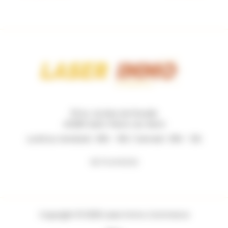
131 Av. du Bois de Pinsolle
40280 Saint-Pierre-du-Mont
Lundi au Vendredi : 09h - 19h / Samedi : 09h - 12h
06 73 44 62 62
Copyright © 2026 Laser Immo Commerce