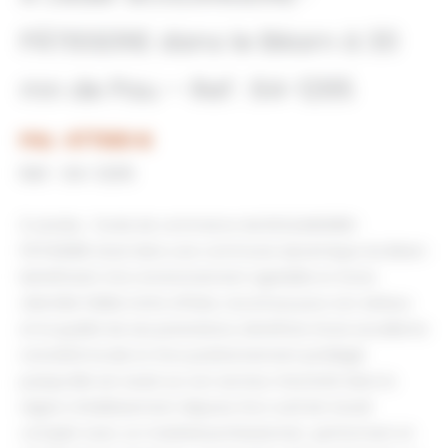
PÂTISSERIE dans le Béarn à 30
mn de Pau – Ref : 64-1295
Prix : 477000 €
Réf : 64-1295
À vendre, fonds de commerce de BOULANGERIE-
PÂTISSERIE situé dans une commune dynamique du Béarn
bénéficiant d’un environnement agréable et d’une
clientèle fidèle.Cette affaire, reconnue pour son sérieux
et la qualité de ses prestations, bénéficie d’une excellente
notoriété locale et d’un positionnement privilégié
puisqu’elle est seule sur son secteur d’activité dans la
région.L’établissement dispose d’un outil de travail
complet avec un matériel professionnel , performant et