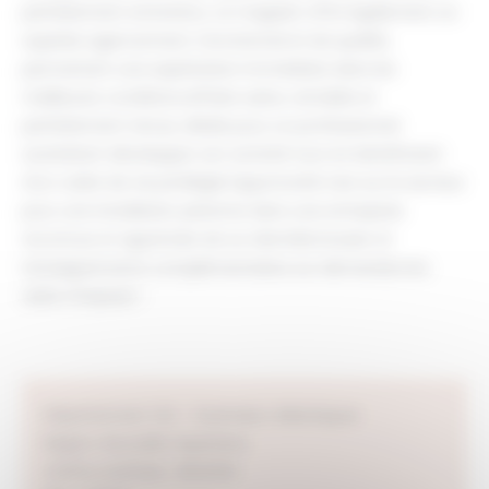
parfaitement entretenu. Le magasin offre également un
superbe agencement, fonctionnel et de qualité,
permettant une exploitation immédiate dans les
meilleures conditions.Affaire saine, rentable et
parfaitement tenue, idéale pour un professionnel
souhaitant développer son activité tout en bénéficiant
d’un cadre de vie privilégié.Opportunité rare sur le secteur
pour une installation pérenne dans une entreprise
reconnue et appréciée de sa clientèle.Dossier et
renseignements complémentaires sur demande.Une
visite s’impose !
Département :
64 – Pyrénées-Atlantiques
Région :
Nouvelle-Aquitaine
Chiffre d’affaire : 804000