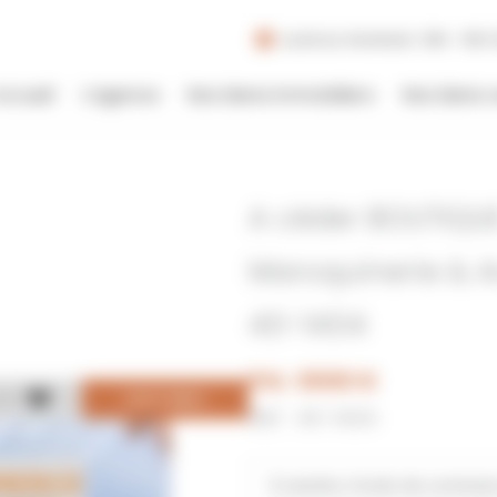
Lundi au Vendredi : 09h - 19h |
Accueil
L’agence
Nos biens immobiliers
Nos biens 
A céder BOUTIQU
Maroquinerie & Ac
40-1404
Prix : 61000 €
DE
DISPONIBLE
Réf : 40-1404
À vendre, fonds de commer