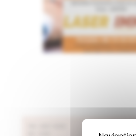
Ville : SAINT-SEVER
Départem
RBE : 34210
Statut : 