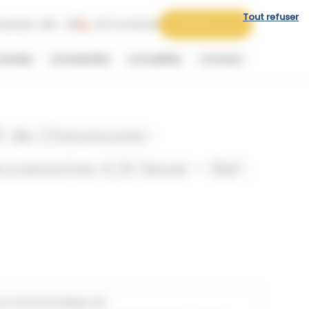
Tout refuser
 Samedi : 09h - 12h
06 73 44 62 62
Contactez-nous
vendus
Exclusivités
Actualités
Contact
E de Chaussures-
cessoires à St Sever – Ref :
ce d’une boutique de