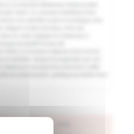
oux & accessoires idéalement située en plein
e Saint-Sever. Ce commerce bénéficie d’une
attirant une clientèle locale et touristique, avec
nt, élégant et bien entretenu, offre une
 dans un cadre atypique et chaleureux .Il
arques de qualité tel que (JB
VICTORIA). Le commerce dispose d’une surface
es et sanitaire . Marge de progression par une
e idéale pour une personne cherchant à allier
cilité de stationnement , parking à proximité. Nous
Chiffre d’affaire : 106355
Loyer : 580