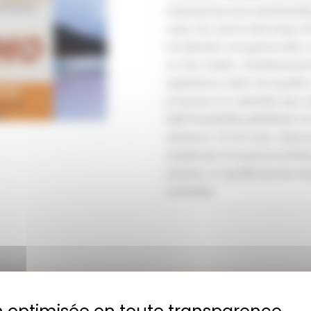
chaussures,maroquinerie,bij
cœur du centre historique d
localisation exceptionnelle, 
un flux stable. L’établisseme
expérience client de qualité,
propose à la clientèle des m
MARTIN,ANIWELL,SMS,PELLET,
d’environ 70 m2 avec réserv
amplitude d’ouverture.Affair
passion et qualité de vie. Fa
consulter
ent :
40 – Landes
Région :
Nouvelle-Aquitaine
A vendre
Superficie en m² : 70