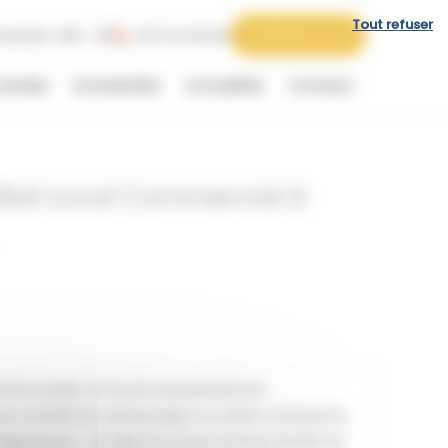
Tout refuser
 Samedi : 09h - 12h
06 73 44 62 62
Contactez-nous
vendus
Exclusivités
Actualités
Contact
 Bail Local Commercial à
oit au Bail .Ce local commercial est
ne activité de restauration ou autre commerce
êperie,etc….).il dispose d’une surface de 90 m2