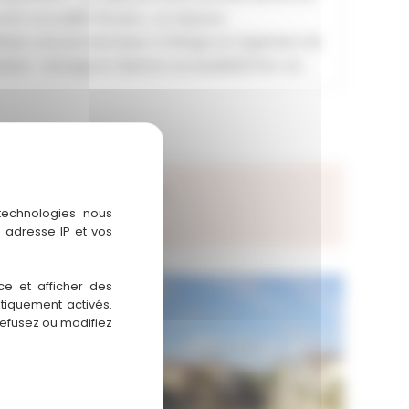
nt accueillir 30 pers , un espace
érieur une pte terrasse. A l’étage un logement de
ant . Garage et réserve .Accessibilté Pmr ok .
Statut : A vendre
 technologies nous
 adresse IP et vos
ce et afficher des
atiquement activés.
refusez ou modifiez