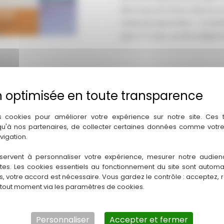
decomposé d’une salle pouva
cuisine/preparation . A l’ext
type T4 avec accès indépend
ent :
40 – Landes
Région :
Nouvelle-Aquitaine
s cookies pour améliorer votre expérience sur notre site. Ces
 qu'à nos partenaires, de collecter certaines données comme votre
vigation.
servent à personnaliser votre expérience, mesurer notre audien
ntes. Les cookies essentiels au fonctionnement du site sont autom
es, votre accord est nécessaire. Vous gardez le contrôle : acceptez, 
 tout moment via les paramètres de cookies.
Personnaliser
Accepter et fermer