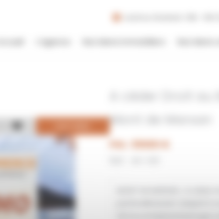
Lundi au Vendredi : 09h - 19h |
Accueil
L’agence
Nos biens immobiliers
Nos biens 
A céder Droit au
Mont de Marsan
DE
DISPONIBLE
Prix : 55000 €
Réf : 40-1311
MONT DE MARSAN , à céder Dr
particulièrement adapté à u
de bouche(pizzeria,burger,cr