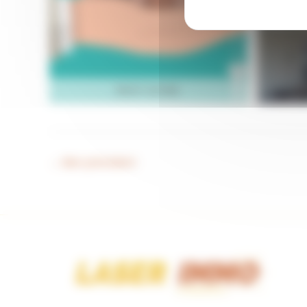
DROIT AU BAIL
←
Bien précédent