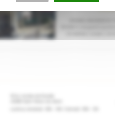
ENSEMBLE IMMOBILIER EN 
PROPRIETE à Roquefort proch
DE MARSAN ( Landes ) ref:
131 Av. du Bois de Pinsolle
40280 Saint-Pierre-du-Mont
Lundi au Vendredi : 09h - 19h / Samedi : 09h - 12h