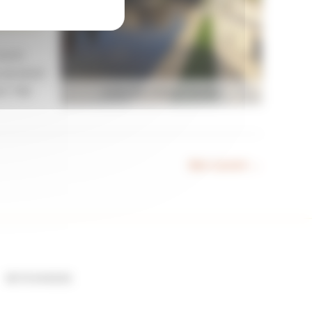
TOUTE
e de MONT
40-799
mont de marsan landes
Bien suivant
→
06 73 44 62 62