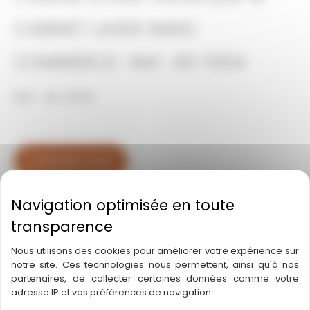
CABINET LASER IMMO
COMMERCE- Ref : 40-1054
Réf : 40-1054
Contactez-nous
Ville : HINX
Nous utilisons des cookies pour améliorer votre expérience sur
Département :
40 – Landes
notre site. Ces technologies nous permettent, ainsi qu'à nos
Région :
Nouvelle-Aquitaine
partenaires, de collecter certaines données comme votre
Statut : A vendre
adresse IP et vos préférences de navigation.