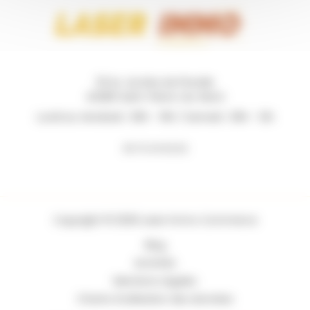
131 Av. du Bois de Pinsolle
40280 Saint-Pierre-du-Mont
Lundi au Vendredi : 09h - 19h / Samedi : 09h - 12h
06 73 44 62 62
Copyright © 2026 Laser Immo Commerce
Blog
Activités
Mentions Légales
Charte d’utilisation des données