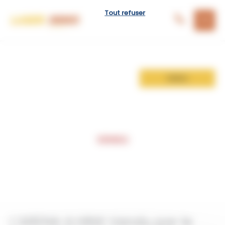
Aller
Panneau de gestion des cookies
Tout refuser
au
contenu
VENDU
L’ARENA à HINX Vendu par le