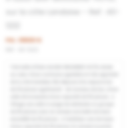
sur la côte Landaise – Ref : 40-
1222
Prix : 318000 €
Réf : 40-1222
Très belle Affaire de BAR-BRASSERIE-HOTEL située
au cœur d’une commune agréable et très apprécié
de la côte landaise. Elle dispose d’un espace bar
de 30 places agrémenté de tonneau de bar, d’une
salle de brasserie d’une capacité de 50 places . A
l’étage une salle à usage de séminaire ou groupe
de 90 places avec en annexe une belle terrasse
ensoleillé de 35 places . A l’extérieur une terrasse
d’une capacité de 35 places .En annexe la partie