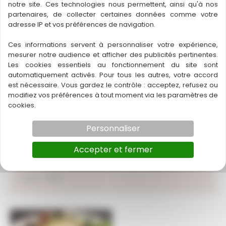
notre site. Ces technologies nous permettent, ainsi qu'à nos
.Nous consulter
partenaires, de collecter certaines données comme votre
adresse IP et vos préférences de navigation.
Contactez-nous
Ces informations servent à personnaliser votre expérience,
mesurer notre audience et afficher des publicités pertinentes.
Les cookies essentiels au fonctionnement du site sont
automatiquement activés. Pour tous les autres, votre accord
est nécessaire. Vous gardez le contrôle : acceptez, refusez ou
modifiez vos préférences à tout moment via les paramètres de
Ville : LEON
cookies.
Département :
40 – Landes
Région :
Nouvelle-Aquitaine
Personnaliser
Chiffre d’affaire : 409000
Accepter et fermer
Statut : A vendre
Licence : 4
Loyer : 3000