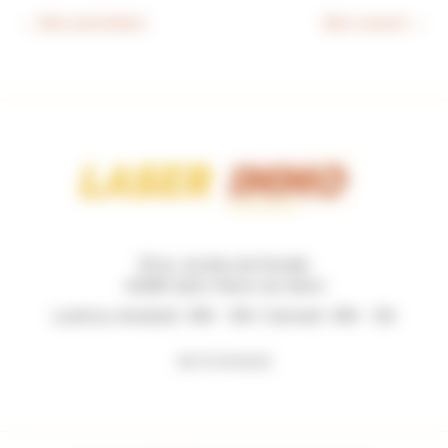
←
Bien précédent
Bien suivant
→
131 Av. du Bois de Pinsolle
40280 Saint-Pierre-du-Mont
Lundi au Vendredi : 09h - 19h / Samedi : 09h - 12h
06 73 44 62 62