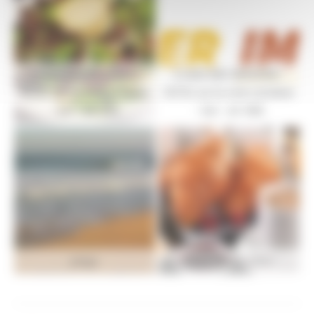
A saisir BAR-BRASSERIE-
A saisir BAR-BRASSERIE-
HÔTEL sur la côte Landaise
HÔTEL sur la côte Landaise
- Ref : 40-958
- Ref : 40-958
plage
LASER IMMO LOGO