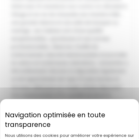
Hôtel avec 10 chambres tout confort et climatisé à
l’étage et en rez de chaussée une chambre PMR ,
une grande réserve et une salle de banquet ou
mariage . Les Cuisines sont d’une qualité
exceptionnelles , spacieuses et aux normes
professionnelles . Réserves. Facilité de
stationnement. Marché hebdomadaire et journalier
en saison et nombreuses animations . L’ensemble a
été entièrement rénové.A la disposition également
un bel appartement de Type T3 avec bureau et
terrasse. Idéal pour un couple. Affaire disposant
d’un emplacement n°1.La qualité de vie et la
situation géographique de cette affaire sauront
vous séduire. A voir rapidement. La qualité de vie et
la situation géographique de cette affaire sauront
vous séduire. A voir rapidement Idéal pour un
Nous utilisons des cookies pour améliorer votre expérience sur
couple .Marge de progression . Produit de qualité