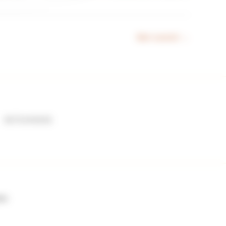
Bien suivant
→
06 73 44 62 62
ées