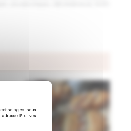
 . Une visite s’impose . L’EBE retraité est de : 52 970
 technologies nous
 adresse IP et vos