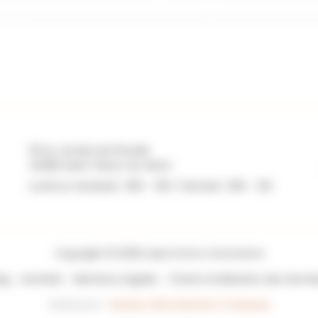
131 Av. du Bois de Pinsolle
40280 Saint-Pierre-du-Mont
Lundi au Vendredi : 09h - 19h / Samedi : 09h - 12h
Copyright © 2026 Laser Immo Commerce
og
Activités
Mentions Légales
Charte d’utilisation des donn
Réalisation :
Horizon, Site internet à Toulouse