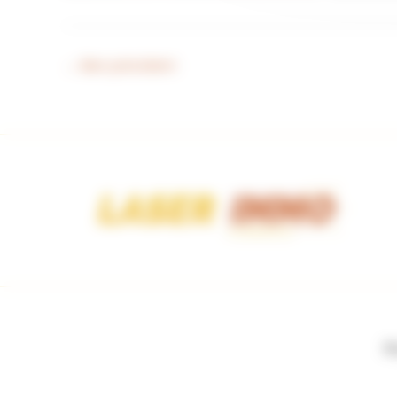
←
Bien précédent
Bl