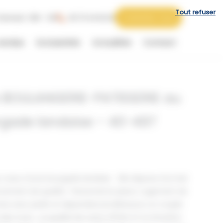
Tout refuser
 Samedi : 09h - 12h
06 73 44 62 62
Contactez-nous
vendus
Exclusivités
Actualités
Contact
le BOULANGERIE-PATISSERIE au
rgade landaise – 40-497
u coeur d’une bourgade landaise . Elle dispose d’un bel
cement de qualité . Personnel en place .Logement de
es avec jardin et dependances.Idéal pour un couple
des murs . La qualité de cette affaire et sa situation