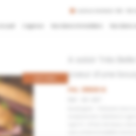
Lundi au Vendredi : 09h - 19h |
Accueil
L’agence
Nos biens immobiliers
Nos biens 
A saisir Trés Bel
coeur d’une bou
DISPONIBLE
Prix : 318000 €
Réf : 40-497
Boulangerie – Pâtisserie situé a
emplacement. Matériel et agen
type F4 offrant de beaux volum
avec enfants.Possibilité d’achat 