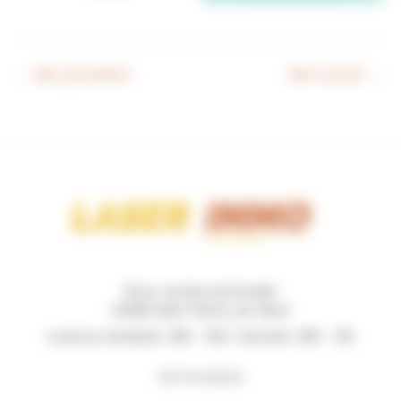
←
Bien précédent
Bien suivant
→
131 Av. du Bois de Pinsolle
40280 Saint-Pierre-du-Mont
Lundi au Vendredi : 09h - 19h / Samedi : 09h - 12h
06 73 44 62 62