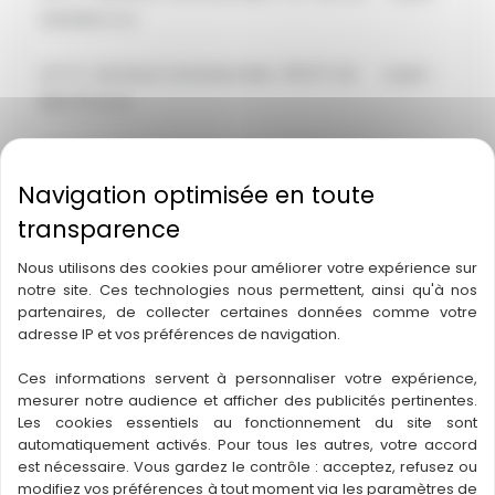
2218.88 € ht
LOT 3 : Surface Commerciale : 60.37 m2 Loyer :
603.70 € ht
LOT 4 : Surface Commerciale : 85.65 m2 Loyer :
856.50 € ht
LOT 5 : Surface Commerciale : 145.79 m2 Loyer :
1457.90 € ht
Nous utilisons des cookies pour améliorer votre expérience sur
notre site. Ces technologies nous permettent, ainsi qu'à nos
partenaires, de collecter certaines données comme votre
LOT 6 : Surface Commerciale : 74.89 m2 Loyer :
adresse IP et vos préférences de navigation.
748.90 € ht
Ces informations servent à personnaliser votre expérience,
mesurer notre audience et afficher des publicités pertinentes.
Les cookies essentiels au fonctionnement du site sont
automatiquement activés. Pour tous les autres, votre accord
est nécessaire. Vous gardez le contrôle : acceptez, refusez ou
Env
ironnement
:
Commune disposant d’une importante
modifiez vos préférences à tout moment via les paramètres de