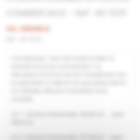
COMMERCIAUX – Ref : 40-1276
Prix : 1250400 €
Réf : 40-1276
Commentaires :
Cœur des Landes à céder un
Ensemble de locaux commerciaux Il se
décompose de six lots qui sont actuellement tous
en exploitation et dispose d’un gd parking réservé
à la clientèle .Idéal pour investisseur Nous
consulter.
LOT 1 : Surface Commerciale : 322.05 m2 Loyer :
2500 € ht
LOT 2 : Surface Commerciale : 277.36 m2 Loyer :