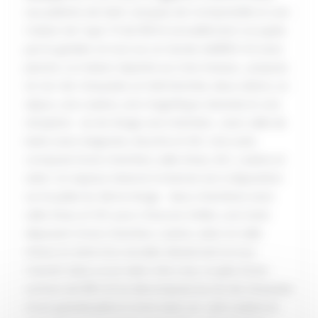
aux pèlerins de Saint Jacques de Compostelle et une
maison de Type T3 de 90m2 actuellement occupée
par le gardien, le tout sur un terrain de1800 m2 avec
piscine. La maison répartie sur trois niveaux , propose
en rez-de-chaussée un hall d’entrée, deux salons, un
séjour, une cuisine, une magnifique véranda et une
réception . Au 1er étage une chambre , avec salle de
bains avec baignoire, douche et WC, Une suite
composé d’une chambre, salle d’eau, WC, cuisine et
salon. Un espace réservé à internet est à disposition
sur le palier.Au 2ème étage deux chambres avec
salle d’eau et WC pour chacune d’elles ,une Suite
disposant d’une chambre, cuisine, salon et salle
d’eau) et doté d’un escalier desservant la tour
menant dans un pt salon très cosy .Le gîte d’une
surface de 158 m2 se décompose au rez de chaussée
d’une grande pièce à vivre avec un coin cuisine et