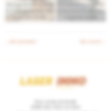
demeure de charme(Gîtes
demeure de charme(Gîtes
et Chambres d'hôtes) dans
et Chambres d'hôtes) dans
le gers Ref: 32-829
le gers Ref: 32-829
←
Bien précédent
Bien suivant
→
131 Av. du Bois de Pinsolle
40280 Saint-Pierre-du-Mont