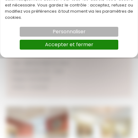
séduit par son charme
est nécessaire. Vous gardez le contrôle : acceptez, refusez ou
modifiez vos préférences à tout moment via les paramètres de
cookies.
Contactez-nous
Personnaliser
Accepter et fermer
Ville : BARCELONNE DU GERS
Département :
32 – Gers
Région :
Occitanie
Statut : A vendre