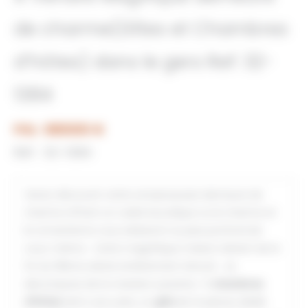
de charme(Gîtes et Chambres
d’hôtes) dans le gers Ref: 32-
1384
Prix : 680000 €
Réf : 32-1384
Venez découvrir cette somptueuses demeure de
charme offrant un cadre bucolique ou le charme et
le romantisme vous séduiront au plus profond de
vous-même . Cette magnifique maison datant de la
fin du 19ème siècle entièrement rénové se
décompose de la maniere suivante : 5
chambres
d’hôtes
dont une suite, un
gîte
de 14 places dédié