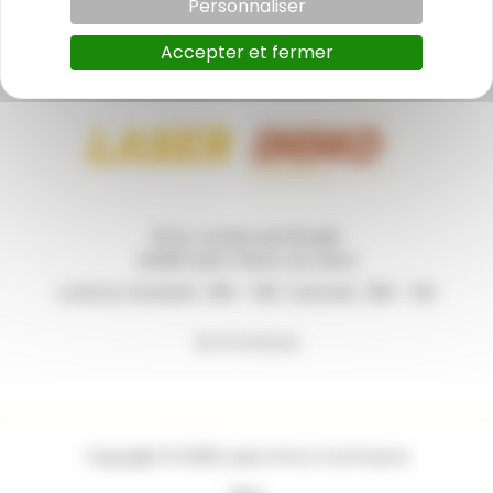
Personnaliser
Accepter et fermer
131 Av. du Bois de Pinsolle
40280 Saint-Pierre-du-Mont
Lundi au Vendredi : 09h - 19h / Samedi : 09h - 12h
06 73 44 62 62
Copyright © 2026 Laser Immo Commerce