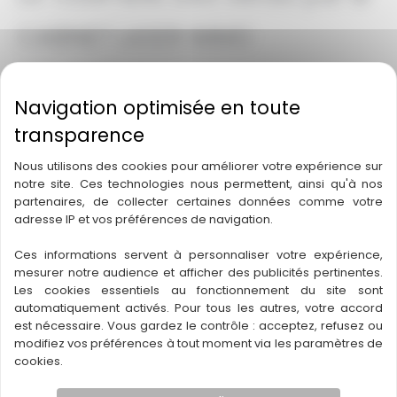
CABINET LASER IMMO
COMMERCE
Réf : 40-1263
Nous utilisons des cookies pour améliorer votre expérience sur
notre site. Ces technologies nous permettent, ainsi qu'à nos
partenaires, de collecter certaines données comme votre
adresse IP et vos préférences de navigation.
Département :
40 – Landes
Région :
Nouvelle-Aquitaine
Ces informations servent à personnaliser votre expérience,
mesurer notre audience et afficher des publicités pertinentes.
Les cookies essentiels au fonctionnement du site sont
automatiquement activés. Pour tous les autres, votre accord
est nécessaire. Vous gardez le contrôle : acceptez, refusez ou
modifiez vos préférences à tout moment via les paramètres de
cookies.
←
Bien précédent
Bien suivant
→