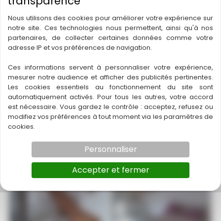
visites sur demande
Nous utilisons des cookies pour améliorer votre expérience sur
notre site. Ces technologies nous permettent, ainsi qu'à nos
partenaires, de collecter certaines données comme votre
adresse IP et vos préférences de navigation.
Ville : DEMU
Ces informations servent à personnaliser votre expérience,
Département :
32 – Gers
mesurer notre audience et afficher des publicités pertinentes.
Les cookies essentiels au fonctionnement du site sont
Région :
OCCITANE
automatiquement activés. Pour tous les autres, votre accord
Statut : A vendre
est nécessaire. Vous gardez le contrôle : acceptez, refusez ou
Superficie en m² : 65
modifiez vos préférences à tout moment via les paramètres de
cookies.
Personnaliser
Accepter et fermer