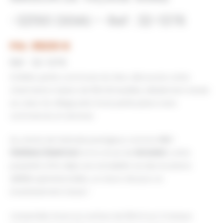
-32190 DEMU – Ref : 32-1376
Prix : 89200 €
Réf : 32-1376
À DEMU, petite commune du Gers, découvrez cette
charmante maison de 65m2meublée, idéalement située
au cœur du village près d’une petite place avec
commerces et services.
Au centre de festivals prestigieux comme
VIC-
FEZENSAC/MARCIAC
et le circuit de
NOGARO
, cette
propriété offre déjà une rentabilité via des locations
AIRBNB opérationnelles, un atout clé pour un
investissement réussi !
L’ensemble d’une sur surface de 65m2 sur 2 niveaux