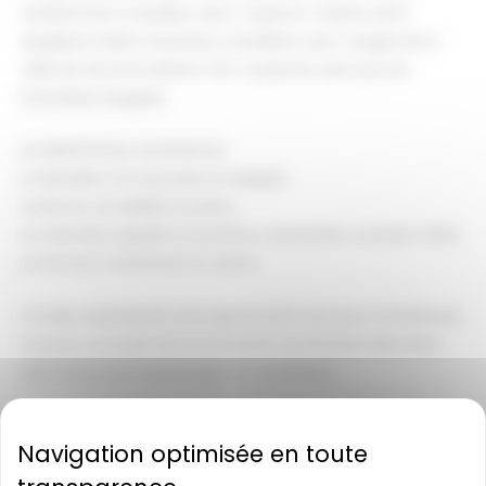
entièrement meublés, avec 4 pièces. Cuisine semi
équipée,2 belle chambres meublées avec rangement,1
salle de douche balnéo,1 WC suspendu ainsi qu’une
buanderie équipée.
✔️ MAISON bien entretenue
✔️ Meublés fonctionnels et équipés
✔️ Bonne rentabilité locative
✔️ Clientèle régulière (touristes, vacanciers, ouvriers CDD)
✔️ Secteur recherché et calme
Ce bien représente une opportunité rare pour investisseur
ou pour un projet de reconversion professionnelle dans
une commune dynamique et touristique.
📍 DEMU– village touristique
💰 Prix de vente : 89 200 € HAI
📞 Tel : 06-81-56-46-98 (Magali). Renseignements et