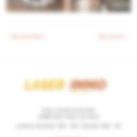
←
Bien précédent
Bien suivant
→
131 Av. du Bois de Pinsolle
40280 Saint-Pierre-du-Mont
Lundi au Vendredi : 09h - 19h / Samedi : 09h - 12h