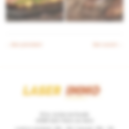
←
Bien précédent
Bien suivant
→
131 Av. du Bois de Pinsolle
40280 Saint-Pierre-du-Mont