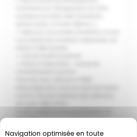
🔹 Beau potentiel de développement,
notamment par l’élargissement de l’offre
snacking et produits salés (sandwichs,
quiches, pizzas, formules déjeuner…).
🔹 Idéal pour une première installation ou pour
un professionnel souhaitant redynamiser une
affaire à taille humaine.
🔹 Outil de travail fonctionnel.
🔹 Affaire à redynamiser – travaux de
rafraîchissement à prévoir.
Vente des murs ( Mandat n° 1389)
indissociable de la vente du fonds (promesse
d’achat / 30 mois maximum avec deduction
des loyers déjà versés).
Dossier complet et éléments financiers sur
demande.