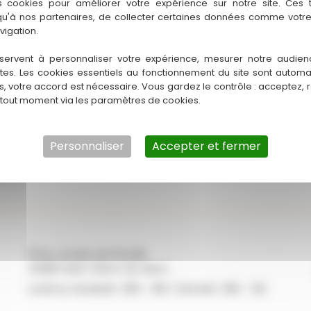
s cookies pour améliorer votre expérience sur notre site. Ces
 qu'à nos partenaires, de collecter certaines données comme votre
vigation.
ouvelle-Aquitaine
Statut : A vendre
servent à personnaliser votre expérience, mesurer notre audien
ntes. Les cookies essentiels au fonctionnement du site sont autom
es, votre accord est nécessaire. Vous gardez le contrôle : acceptez, 
 tout moment via les paramètres de cookies.
Personnaliser
Accepter et fermer
131 Av. du Bois de Pinsolle
40280 Saint-Pierre-du-Mont
Lundi au Vendredi : 09h - 19h / Samedi : 09h - 12h