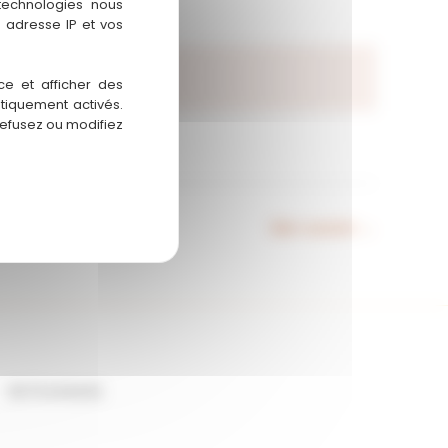
 technologies nous
 adresse IP et vos
ce et afficher des
atiquement activés.
refusez ou modifiez
Bien suivant
→
06 73 44 62 62