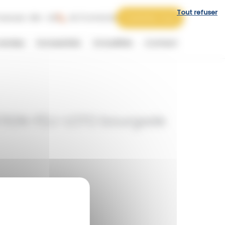
Tout refuser
 Samedi : 09h - 12h
06 73 44 62 62
Contactez-nous
vendus
Exclusivités
Actualités
Contact
TION-FDJ-LOTO bourgade