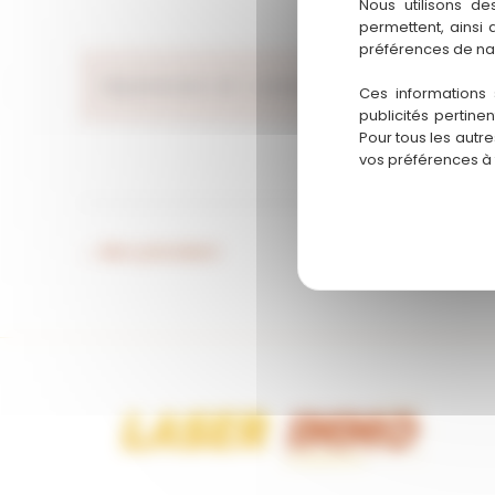
Nous utilisons de
permettent, ainsi
préférences de na
Département :
40 – Landes
Région :
N
Ces informations 
publicités pertine
Pour tous les autr
vos préférences à
←
Bien précédent