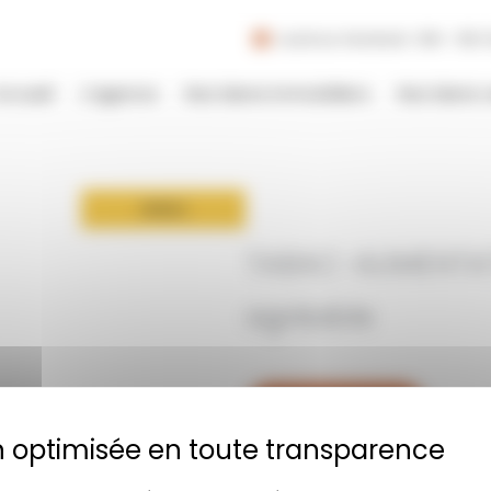
Lundi au Vendredi : 09h - 19h |
Accueil
L’agence
Nos biens immobiliers
Nos biens 
VENDU
TABAC-ALIMENTA
agréable
Contactez-nous