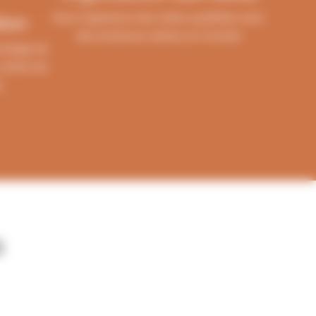
Nous organisons des visites qualifiées avec
ion
des acheteurs sérieux et motivés.
ratégie de
ttirer les
.
s