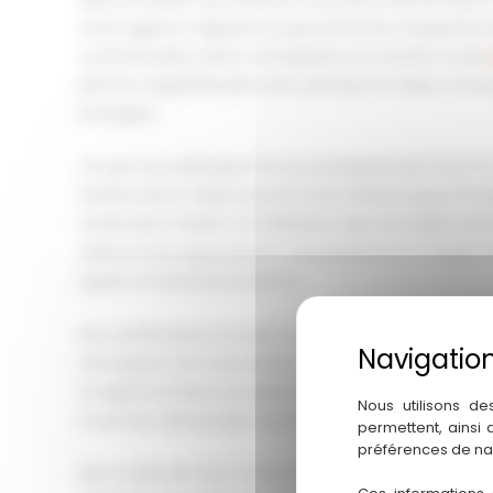
notre agence s’appuie sur plus de 20 ans d’expertise 
commerciales. Notre connaissance du terrain et des
permet d’appréhender avec précision la valeur et le
Dordogne.
Ce qui nous distingue? Un accompagnement de A à Z 
interlocuteur unique qui suit votre dossier jusqu’à la s
l’estimation initiale à la réalisation des formalités ad
visites et les négociations, nous prenons en charge l’
rigueur et professionnalisme.
Nos certifications et notre carte professionnelle (CPI
témoignent de notre sérieux et de notre engagemen
la réglementation en vigueur. Cette dimension est p
Nous utilisons de
le secteur alimentaire, soumis à des normes strictes.
permettent, ainsi
préférences de na
Bien implantés dans toute la Nouvelle-Aquitaine, no