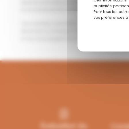
Ces informations 
expertise particulière sur le marché périgourdin, avec
publicités pertine
et son attrait pour les commerces de proximité et d
Pour tous les autr
vos préférences à
Vous souhaitez concrétiser votre projet d’achat ou
alimentaire en Dordogne? Contactez-nous pour bénéfi
et d’un accompagnement sur mesure.
Évaluation du
Const