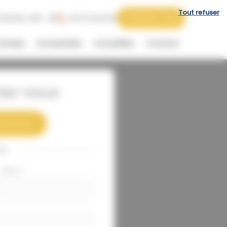
Tout refuser
 Samedi : 09h - 12h
06 73 44 62 62
Contactez-nous
vendus
Exclusivités
Actualités
Contact
tez-nous
3 44 62 62
ou
Nom
*