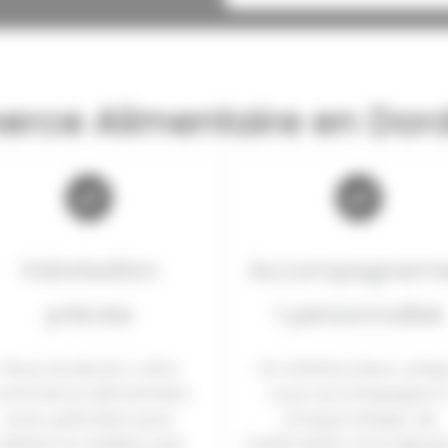
rce Alimentaire en Dord
Valorisation
Accompagnem
précise
t personnalisé
Nous évaluons votre
Un interlocuteur uniq
ommerce alimentaire
vous accompagne 
avec précision pour
chaque étape, de
obtenir le meilleur prix
l’estimation à la signat