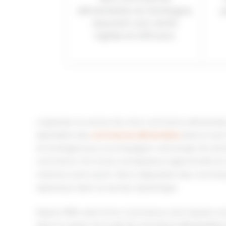
alimentaires en Dordogne,
p
assurant une vente
rapide et efficace.
L’expertise au service de votre commerce alimentair
Spécialiste des
commerces alimentaires
dans le Sud-
en Dordogne pour accompagner votre projet de vente
commerce. Fort d’une connaissance approfondie du 
mettons notre savoir-faire à disposition des commerç
repreneurs dans ce secteur dynamique.
Depuis 2018, Laser Immo Commerce s’est imposé co
dans la cession de fonds de commerce alimentaires. 