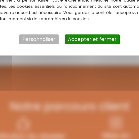
servent à personnaliser votre expérience, mesurer notre audien
 sa forte dimension touristique
ntes. Les cookies essentiels au fonctionnement du site sont autom
e bouche.
es, votre accord est nécessaire. Vous gardez le contrôle : acceptez, 
 tout moment via les paramètres de cookies.
 de vente d’un commerce
cier d’un conseil personnalisé
Personnaliser
Accepter et fermer
Notre parcours client
Mise en
itution du dossier