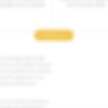
ossible sur le marché.
de l’acte de vente.
Contactez-moi
e en Dordogne depuis 2018
Ouest, notre équipe intervient
 ou d’acquisition de fonds de
marché périgourdin, nous
ants, investisseurs et
mme un acteur de référence
Dirigée par Serge Laborde,