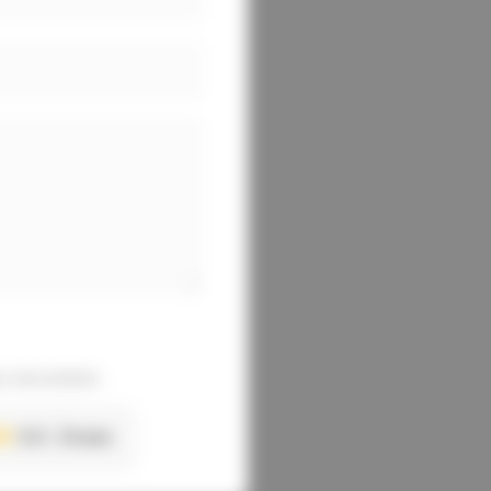
 sécurisées
5.0
21 avis