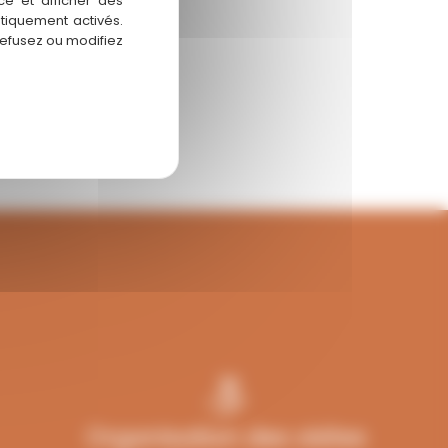
ce et afficher des
atiquement activés.
refusez ou modifiez
Organisation des visites