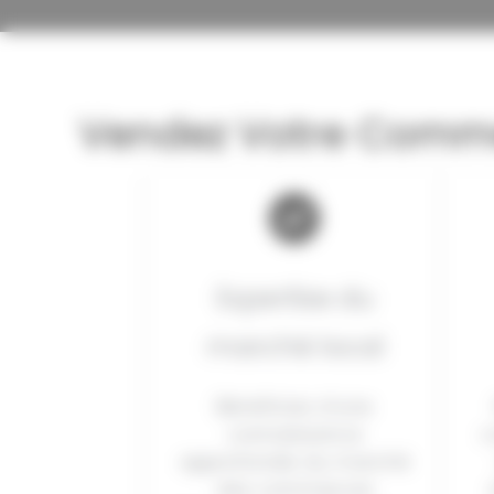
Vendez Votre Comme
Expertise du
marché local
Bénéficiez d’une
connaissance
c
approfondie du marché
des commerces