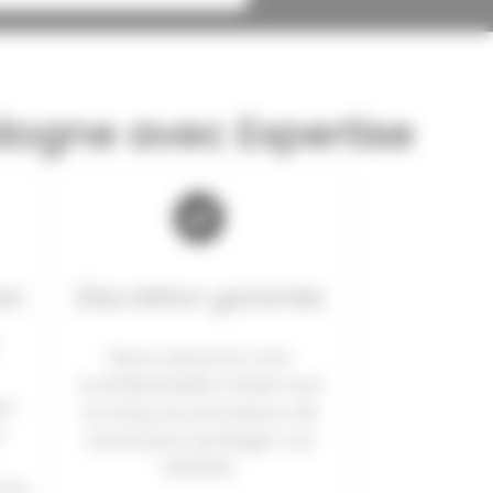
ogne avec Expertise
en
Discrétion garantie
Nous assurons une
confidentialité totale tout
ue
au long du processus de
à
vente pour protéger vos
intérêts.
ure