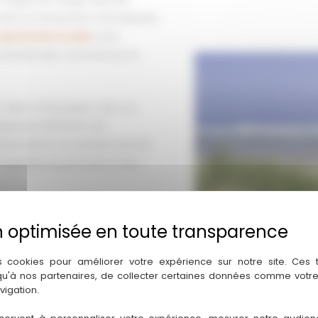
dans la transaction d’entreprises
spécificités locales
nous
 potentiel des commerces en
dans votre projet, avec un
ignature définitive. De
ministratives, en passant par les
intégralité du processus avec
 4001 2018 000 028 357)
t à respecter scrupuleusement
articulièrement importante dans
s cookies pour améliorer votre expérience sur notre site. Ces
 qu'à nos partenaires, de collecter certaines données comme votre
vigation.
us avons développé une