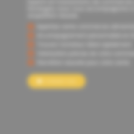
Experts en transactions de commerces 
Dordogne, nous vous accompagnons à
acquisition réussie.
Expertise vente commerces alimenta
Accompagnement personnalisé en 
Trouvez l’acheteur idéal rapidement
Valorisation précise de votre comme
Discrétion assurée pour votre vente
Contactez-nous