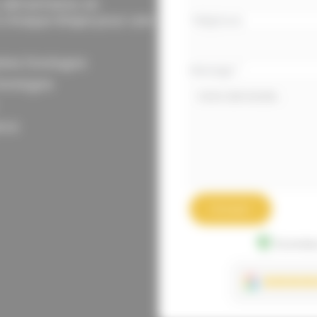
alimentaires en
 chaque étape pour une
Téléphone
ires Dordogne
Message
*
Dordogne
rce
Envoyer
Données