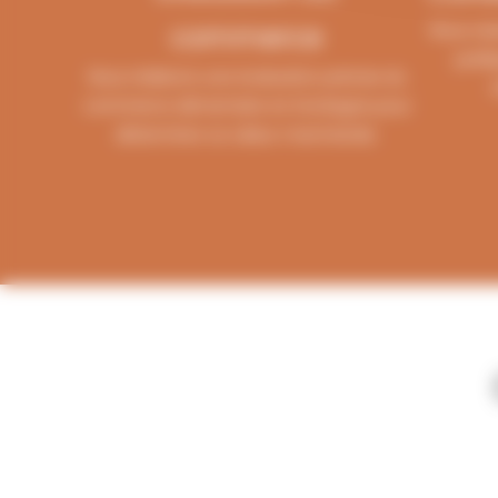
commerce
Nous ra
jurid
Nous réalisons une évaluation précise du
commerce alimentaire en Dordogne pour
déterminer sa valeur marchande.