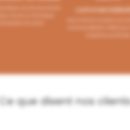
ssemblons tous les documents
commercialisat
iques, fiscaux et techniques
Nous mettons en place une st
nécessaires à la vente.
commercialisation ciblée pour a
acquéreurs potentiels
Ce que disent nos client