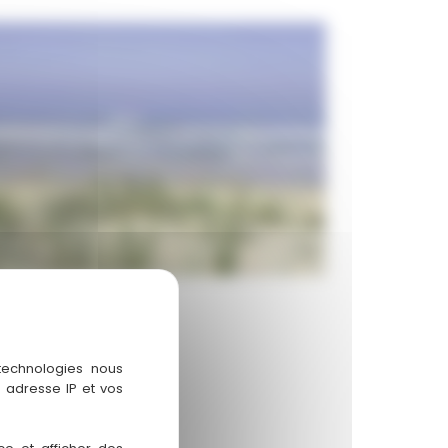
 technologies nous
 adresse IP et vos