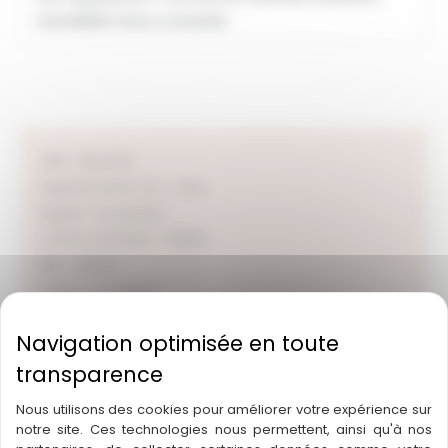
rentabilité. Nous consulter
Ville : Mirande
Département :
32 – Gers
Région :
Occitanie
Chiffre d’affaire : 76820
RBE : 26230
Statut : A vendre
Superficie en m² : 38
Nous utilisons des cookies pour améliorer votre expérience sur
notre site. Ces technologies nous permettent, ainsi qu'à nos