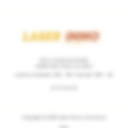
131 Av. du Bois de Pinsolle
40280 Saint-Pierre-du-Mont
Lundi au Vendredi : 09h - 19h / Samedi : 09h - 12h
06 73 44 62 62
Copyright © 2026 Laser Immo Commerce
Blog