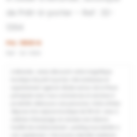
de Prêt-à-porter – Ref : 32-
1394
Prix : 18000 €
Réf : 32-1394
A Mirande , venez découvrir cette magnifique
boutique de prêt à porter, très lumineuse et
superbement agencé .Située autour de la Place
principale avec tous commerces et services à
proximité .Idéal pour une personne. Cette affaire
dispose d’un espace boutique de 38 m2 avec 2
cabines d’essayage, en annexe une réserve .
Facilité de stationnement , parking à proximité. A
voir rapidement. Trés bonne clientèle .Exellente