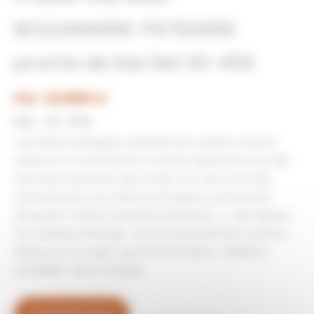
BOULANGERIE-PATISSERIE
proche de Dax Ref 40-459
Prix : 324880 €
Réf : 40-459
Tres belle boulangerie-patisserie de creation recente
située sur un axe entrant et sortant desservant une ville
thermale importante des Landes. Au cœur d’un pôle
commercial ou se côtoie de nombreux commerces
attrayants ( tabac-presse,boucherie,etc…) , elle dispose
d’un parking aménagé . Aucun investissement à prévoir .
Idéal pour un couple , personnel en place . Exellente
rentabilité . Nous consulter