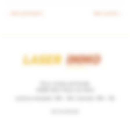
←
Bien précédent
Bien suivant
→
131 Av. du Bois de Pinsolle
40280 Saint-Pierre-du-Mont
Lundi au Vendredi : 09h - 19h / Samedi : 09h - 12h
06 73 44 62 62