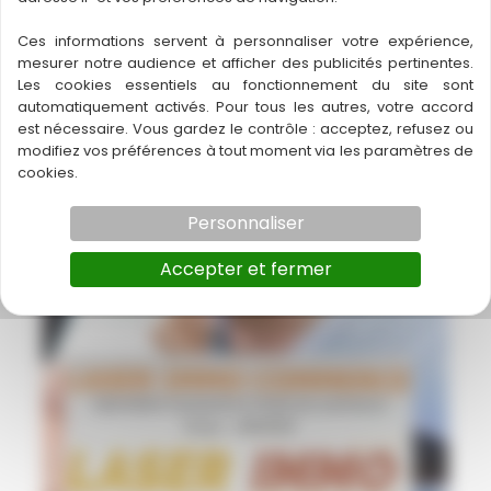
A saisir dans les Landes Trés belle Boulangerie-
Ces informations servent à personnaliser votre expérience,
mesurer notre audience et afficher des publicités pertinentes.
Pâtisserie – Ref : 40-1450
Les cookies essentiels au fonctionnement du site sont
BOULANGERIE-PÂTISSERIE DE RÉFÉRENCE À CÉDER Très
automatiquement activés. Pour tous les autres, votre accord
est nécessaire. Vous gardez le contrôle : acceptez, refusez ou
belle affaire – Excellente rentabilité – Emplacement
modifiez vos préférences à tout moment via les paramètres de
privilégié. Dans un environnement particulièrement
cookies.
recherché du Sud-Ouest,
Personnaliser
En savoir plus
Accepter et fermer